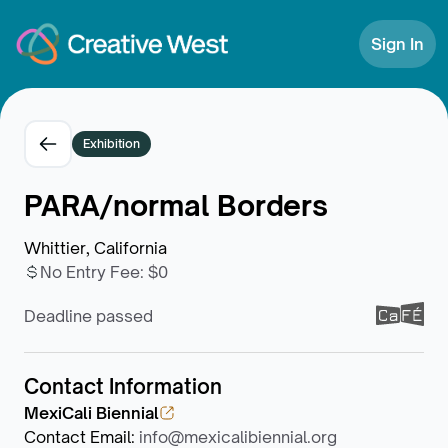
Skip to Content
Sign In
Exhibition
PARA/normal Borders
Whittier, California
No Entry Fee
:
$0
Deadline passed
Contact Information
MexiCali Biennial
Contact Email
:
info@mexicalibiennial.org